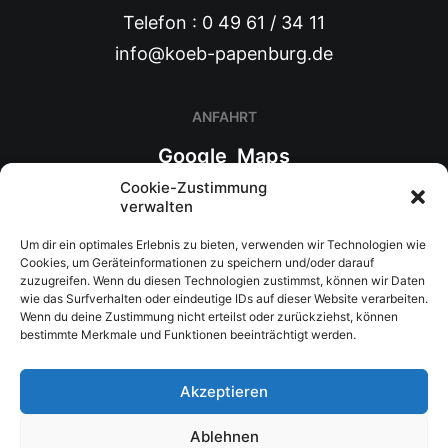
Telefon : 0 49 61 / 34 11
info@koeb-papenburg.de
ANFAHRT
Google Maps
Cookie-Zustimmung
Route planen
verwalten
Um dir ein optimales Erlebnis zu bieten, verwenden wir Technologien wie
Cookies, um Geräteinformationen zu speichern und/oder darauf
WIR FÜR SIE
zuzugreifen. Wenn du diesen Technologien zustimmst, können wir Daten
wie das Surfverhalten oder eindeutige IDs auf dieser Website verarbeiten.
Benutzerordnung
Wenn du deine Zustimmung nicht erteilst oder zurückziehst, können
bestimmte Merkmale und Funktionen beeinträchtigt werden.
Anschaffungsvorschläge
Zweigstellen
Akzeptieren
Ablehnen