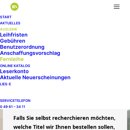
START
AKTUELLES
AUSLEIHE
Leihfristen
Gebühren
Titel, die Sie in unserem
Benutzerordnung
Anschaffungsvorschlag
Bestand nicht finden,
Fernleihe
besorgen wir gerne über den
ONLINE KATALOG
Leihverkehr der deutschen
Leserkonto
Aktuelle Neuerscheinungen
Bibliotheken für Sie.
LIES-E
Für diesen Service erstatten Sie
SERVICETELEFON
lediglich die anfallenden Portokosten.
0 49 61 – 34 11
Falls Sie selbst recherchieren möchten,
welche Titel wir Ihnen bestellen sollen,